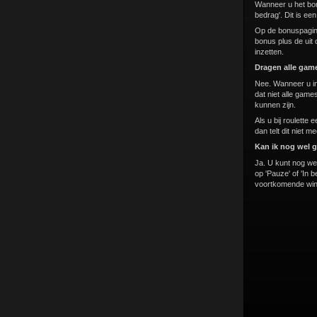
Wanneer u het bon
bedrag'. Dit is e
Op de bonuspagina
bonus plus de uit
inzetten.
Dragen alle game
Nee. Wanneer u in
dat niet alle gam
kunnen zijn.
Als u bij roulette
dan telt dit niet m
Kan ik nog wel 
Ja. U kunt nog we
op 'Pauze' of 'In
voortkomende win