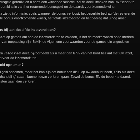
usgeld gebruikt en u heeft een winnende selectie, zal dit deel uitmaken van uw 'Beperkte
en combinatie van het resterende bonusgeld en de daaruit voortkomende winst.
 ziet u informatie, zoals wanneer de bonus verloopt, het beperkte bedrag (de resterende
 de bonus voortkomende winst), het totale inzetbedrag en het bedrag dat u nog moet
s bij aan dezelfde inzetvereisten?
zet op games om aan de inzetvereisten te voldoen, is het de moeite waard op te merken
es van toepassing zijn. Bekijk de Algemene voorwaarden voor de games die uitgesloten
 een veilige inzet doet, bijvoorbeeld als u meer dan 67% van het bord beslaat met uw inzet,
ee voor de inzetvereisten.
geld opnemen?
l geld opnemen, maar het kan zijn dat bonussen die u op uw account heeft, zelfs als deze
 behandeling' staan, kunnen deze verloren gaan. Zowel de bonus EN de beperkte daaruit
sten gaan dan verloren.