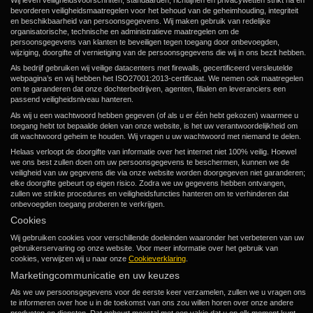
Wij leven veiligheidsvoorschriften, standaarden, richtlijnen en privacywetten strikt na en
bevorderen veiligheidsmaatregelen voor het behoud van de geheimhouding, integriteit
en beschikbaarheid van persoonsgegevens. Wij maken gebruik van redelijke
organisatorische, technische en administratieve maatregelen om de
persoonsgegevens van klanten te beveiligen tegen toegang door onbevoegden,
wijziging, doorgifte of vernietiging van de persoonsgegevens die wij in ons bezit hebben.
Als bedrijf gebruiken wij veilige datacenters met firewalls, gecertificeerd versleutelde
webpagina’s en wij hebben het ISO27001:2013-certificaat. We nemen ook maatregelen
om te garanderen dat onze dochterbedrijven, agenten, filialen en leveranciers een
passend veiligheidsniveau hanteren.
Als wij u een wachtwoord hebben gegeven (of als u er één hebt gekozen) waarmee u
toegang hebt tot bepaalde delen van onze website, is het uw verantwoordelijkheid om
dit wachtwoord geheim te houden. Wij vragen u uw wachtwoord met niemand te delen.
Helaas verloopt de doorgifte van informatie over het internet niet 100% veilig. Hoewel
we ons best zullen doen om uw persoonsgegevens te beschermen, kunnen we de
veiligheid van uw gegevens die via onze website worden doorgegeven niet garanderen;
elke doorgifte gebeurt op eigen risico. Zodra we uw gegevens hebben ontvangen,
zullen we strikte procedures en veiligheidsfuncties hanteren om te verhinderen dat
onbevoegden toegang proberen te verkrijgen.
Cookies
Wij gebruiken cookies voor verschillende doeleinden waaronder het verbeteren van uw
gebruikerservaring op onze website. Voor meer informatie over het gebruik van
cookies, verwijzen wij u naar onze
Cookieverklaring
.
Marketingcommunicatie en uw keuzes
Als we uw persoonsgegevens voor de eerste keer verzamelen, zullen we u vragen ons
te informeren over hoe u in de toekomst van ons zou willen horen over onze andere