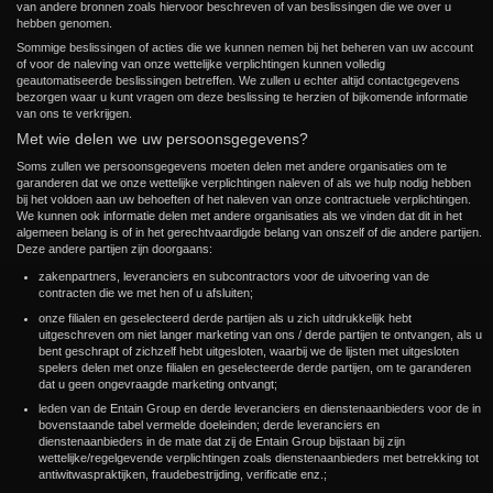
van andere bronnen zoals hiervoor beschreven of van beslissingen die we over u
hebben genomen.
Sommige beslissingen of acties die we kunnen nemen bij het beheren van uw account
of voor de naleving van onze wettelijke verplichtingen kunnen volledig
geautomatiseerde beslissingen betreffen. We zullen u echter altijd contactgegevens
bezorgen waar u kunt vragen om deze beslissing te herzien of bijkomende informatie
van ons te verkrijgen.
Met wie delen we uw persoonsgegevens?
Soms zullen we persoonsgegevens moeten delen met andere organisaties om te
garanderen dat we onze wettelijke verplichtingen naleven of als we hulp nodig hebben
bij het voldoen aan uw behoeften of het naleven van onze contractuele verplichtingen.
We kunnen ook informatie delen met andere organisaties als we vinden dat dit in het
algemeen belang is of in het gerechtvaardigde belang van onszelf of die andere partijen.
Deze andere partijen zijn doorgaans:
zakenpartners, leveranciers en subcontractors voor de uitvoering van de
contracten die we met hen of u afsluiten;
onze filialen en geselecteerd derde partijen als u zich uitdrukkelijk hebt
uitgeschreven om niet langer marketing van ons / derde partijen te ontvangen, als u
bent geschrapt of zichzelf hebt uitgesloten, waarbij we de lijsten met uitgesloten
spelers delen met onze filialen en geselecteerde derde partijen, om te garanderen
dat u geen ongevraagde marketing ontvangt;
leden van de Entain Group en derde leveranciers en dienstenaanbieders voor de in
bovenstaande tabel vermelde doeleinden; derde leveranciers en
dienstenaanbieders in de mate dat zij de Entain Group bijstaan bij zijn
wettelijke/regelgevende verplichtingen zoals dienstenaanbieders met betrekking tot
antiwitwaspraktijken, fraudebestrijding, verificatie enz.;