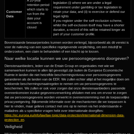
A 10-year
legislation (i) where we are under a legal
retention period
requirement under gambling or tax legislation to
which starts to
Customer
retain your data; and (ii) to exercise or defend our
run from the
Data
legal rights
date your
If you register under the self-exclusion scheme,
account is
whilst the self-exclusion itself may have a shorter
closed
duration, a record of this will be retained longer as
part of your customer profile.
Bovenstaande bewaarperiodes kunnen worden verlengd, bijvoorbeeld als dit vereist is
voor de naleving van een specifieke regelgevende verplichting, om een misdrijf te
onderzoeken, een claim te behandelen of een klacht op te lossen.
Naar welke locatie kunnen we uw persoonsgegevens doorgeven?
Dienstenaanbieders, leden van de Entain Group en organisaties met wie we
samenwerken kunnen te allen tijd gevestigd zijn buiten de Europese Economische
Ruimte in landen die niet hetzelfde beschermingsniveau voor persoonsgegevens
garanderen als de landen van de EER. We zullen echter altijd al het mogelijke doen om
voldoende beschermingsmaatregelen te nemen om uw persoonsgegevens te
beschermen. We zullen er ook voor zorgen dat onze dienstenaanbieders passende
overeenkomsten inzake gegevensverwerking afsluiten met ons om ervoor te zorgen
dat uw persoonsgegevens worden verwerkt in overeenstemming met de toepasselijke
privacywetgeving. Bijkomende informatie over de mechanismen die we toepassen is
hier te vinden, maar gelieve contact met ons op te nemen via het onderstaande e-
mailadres als u specifieke vragen hebt over internationale doorgiftes:
https://ec.europa.eu/info/law/law-topic/data-protection/international-dimension-data-
protection_en
.
Veiligheid