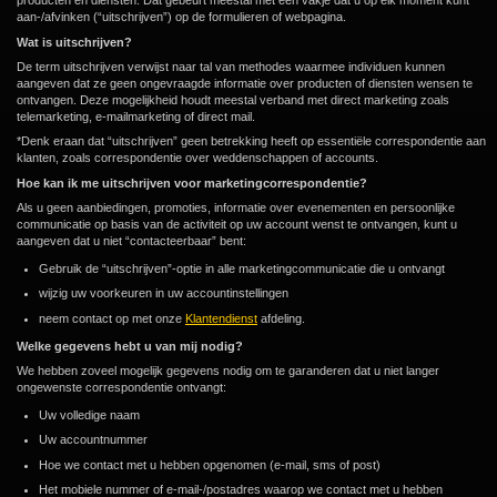
producten en diensten. Dat gebeurt meestal met een vakje dat u op elk moment kunt
aan-/afvinken (“uitschrijven”) op de formulieren of webpagina.
Wat is uitschrijven?
De term uitschrijven verwijst naar tal van methodes waarmee individuen kunnen
aangeven dat ze geen ongevraagde informatie over producten of diensten wensen te
ontvangen. Deze mogelijkheid houdt meestal verband met direct marketing zoals
telemarketing, e-mailmarketing of direct mail.
*Denk eraan dat “uitschrijven” geen betrekking heeft op essentiële correspondentie aan
klanten, zoals correspondentie over weddenschappen of accounts.
Hoe kan ik me uitschrijven voor marketingcorrespondentie?
Als u geen aanbiedingen, promoties, informatie over evenementen en persoonlijke
communicatie op basis van de activiteit op uw account wenst te ontvangen, kunt u
aangeven dat u niet “contacteerbaar” bent:
Gebruik de “uitschrijven”-optie in alle marketingcommunicatie die u ontvangt
wijzig uw voorkeuren in uw accountinstellingen
neem contact op met onze
Klantendienst
afdeling.
Welke gegevens hebt u van mij nodig?
We hebben zoveel mogelijk gegevens nodig om te garanderen dat u niet langer
ongewenste correspondentie ontvangt:
Uw volledige naam
Uw accountnummer
Hoe we contact met u hebben opgenomen (e-mail, sms of post)
Het mobiele nummer of e-mail-/postadres waarop we contact met u hebben