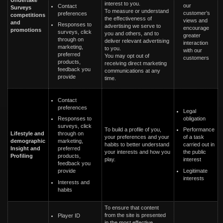
Undertake
interest to you.
our
Contact
Surveys
To measure or understand
customer’s
preferences
c
ompetitions
the effectiveness of
views and
and
Responses to
advertising we serve to
encourage
promotions
surveys, click
you and others, and to
greater
through on
deliver relevant advertising
interaction
marketing,
to you.
with our
preferred
You may opt out of
customers
products,
receiving direct marketing
feedback you
communications at any
provide
time.
Contact
preferences
Legal
obligation
Responses to
surveys, click
Performance
To build a profile of you,
through on
Lifestyle and
of a task
your preferences and your
marketing,
demographic
carried out in
habits to better understand
preferred
Insight and
the public
your interests and how you
products,
Profiling
interest
play.
feedback you
Legitimate
provide
interests
Interests and
habits
To ensure that content
from the site is presented
Player ID
in the most effective