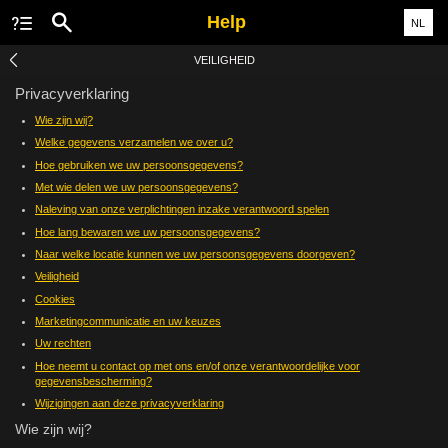
Help
NL
VEILIGHEID
Privacyverklaring
Wie zijn wij?
Welke gegevens verzamelen we over u?
Hoe gebruiken we uw persoonsgegevens?
Met wie delen we uw persoonsgegevens?
Naleving van onze verplichtingen inzake verantwoord spelen
Hoe lang bewaren we uw persoonsgegevens?
Naar welke locatie kunnen we uw persoonsgegevens doorgeven?
Veiligheid
Cookies
Marketingcommunicatie en uw keuzes
Uw rechten
Hoe neemt u contact op met ons en/of onze verantwoordelijke voor
gegevensbescherming?
Wijzigingen aan deze privacyverklaring
Wie zijn wij?