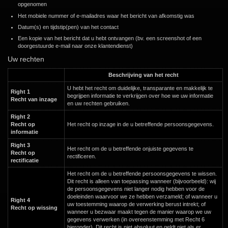
opgenomen
Het mobiele nummer of e-mailadres waar het bericht van afkomstig was
Datum(s) en tijdstip(pen) van het contact
Een kopie van het bericht dat u hebt ontvangen (bv. een screenshot of een
doorgestuurde e-mail naar onze klantendienst)
Uw rechten
Beschrijving van het recht
U hebt het recht om duidelijke, transparante en makkelijk te
Right 1
begrijpen informatie te verkrijgen over hoe we uw informatie
Recht van inzage
en uw rechten gebruiken.
Right 2
Recht op
Het recht op inzage in de u betreffende persoonsgegevens.
informatie
Right 3
Het recht om de u betreffende onjuiste gegevens te
Recht op
rectificeren.
rectificatie
Het recht om de u betreffende persoonsgegevens te wissen.
Dit recht is alleen van toepassing wanneer (bijvoorbeeld): wij
de persoonsgegevens niet langer nodig hebben voor de
doeleinden waarvoor we ze hebben verzameld; of wanneer u
Right 4
uw toestemming waarop de verwerking berust intrekt; of
Recht op wissing
wanneer u bezwaar maakt tegen de manier waarop we uw
gegevens verwerken (in overeenstemming met Recht 6
hieronder). Dit recht is niet absoluut en geldt niet als er