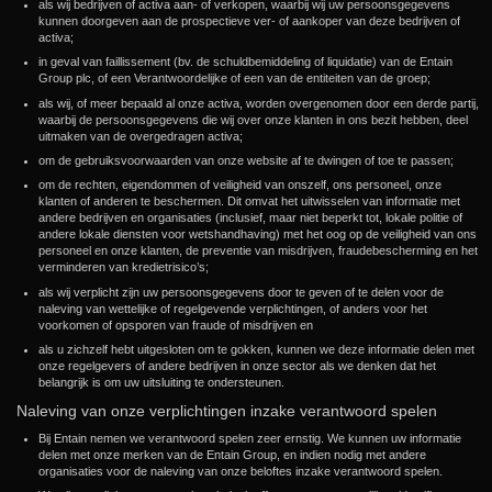
als wij bedrijven of activa aan- of verkopen, waarbij wij uw persoonsgegevens
kunnen doorgeven aan de prospectieve ver- of aankoper van deze bedrijven of
activa;
in geval van faillissement (bv. de schuldbemiddeling of liquidatie) van de Entain
Group plc, of een Verantwoordelijke of een van de entiteiten van de groep;
als wij, of meer bepaald al onze activa, worden overgenomen door een derde partij,
waarbij de persoonsgegevens die wij over onze klanten in ons bezit hebben, deel
uitmaken van de overgedragen activa;
om de gebruiksvoorwaarden van onze website af te dwingen of toe te passen;
om de rechten, eigendommen of veiligheid van onszelf, ons personeel, onze
klanten of anderen te beschermen. Dit omvat het uitwisselen van informatie met
andere bedrijven en organisaties (inclusief, maar niet beperkt tot, lokale politie of
andere lokale diensten voor wetshandhaving) met het oog op de veiligheid van ons
personeel en onze klanten, de preventie van misdrijven, fraudebescherming en het
verminderen van kredietrisico’s;
als wij verplicht zijn uw persoonsgegevens door te geven of te delen voor de
naleving van wettelijke of regelgevende verplichtingen, of anders voor het
voorkomen of opsporen van fraude of misdrijven en
als u zichzelf hebt uitgesloten om te gokken, kunnen we deze informatie delen met
onze regelgevers of andere bedrijven in onze sector als we denken dat het
belangrijk is om uw uitsluiting te ondersteunen.
Naleving van onze verplichtingen inzake verantwoord spelen
Bij Entain nemen we verantwoord spelen zeer ernstig. We kunnen uw informatie
delen met onze merken van de Entain Group, en indien nodig met andere
organisaties voor de naleving van onze beloftes inzake verantwoord spelen.