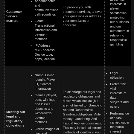
Account notes
interests in
and
To provide you with
player
communications,
Customer
customer services, answer
satisfaction,
call recordings
Service
your questions or address
protecting
matters
your complaints or
Game
our business
concerns.
Transactional
and our
information and
customers in
payment
relation to
methods
responsible
gambling
IP Address,
MAC address,
Device type,
apps, location
Legal
Name, Online
obligation
Identity, Player
ID, Contact
Protect the
Information
vital
To discharge our legal and
interests of
Games played,
regulatory obligations and
data
bets, winnings
duties which include (but
subjects and
and losses,
are not limited to) Gambling
others
deposits and
Act and Responsible
Meeting our
withdrawals,
Performance
Gambling obligations, Anti-
legal and
payment
of a task
money Laundering, Anti-
regulatory
methods
carried out in
fraud & Anti-terrorism laws.
obligations
the public
This may include electronic
Online images of
interest
methods of identifying you,
play and