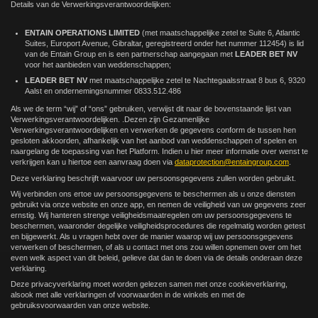
Details van de Verwerkingsverantwoordelijken:
ENTAIN OPERATIONS LIMITED
(met maatschappelijke zetel te Suite 6, Atlantic
Suites, Europort Avenue, Gibraltar, geregistreerd onder het nummer 112454) is lid
van de Entain Group en is een partnerschap aangegaan met
LEADER BET NV
voor het aanbieden van weddenschappen;
LEADER BET NV
met maatschappelijke zetel te Nachtegaalsstraat 8 bus 6, 9320
Aalst en ondernemingsnummer 0833.512.486
Als we de term “wij” of “ons” gebruiken, verwijst dit naar de bovenstaande lijst van
Verwerkingsverantwoordelijken. .Dezen zijn Gezamenlijke
Verwerkingsverantwoordelijken en verwerken de gegevens conform de tussen hen
gesloten akkoorden, afhankelijk van het aanbod van weddenschappen of spelen en
naargelang de toepassing van het Platform. Indien u hier meer informatie over wenst te
verkrijgen kan u hiertoe een aanvraag doen via
dataprotection@entaingroup.com
.
Deze verklaring beschrijft waarvoor uw persoonsgegevens zullen worden gebruikt.
Wij verbinden ons ertoe uw persoonsgegevens te beschermen als u onze diensten
gebruikt via onze website en onze app, en nemen de veiligheid van uw gegevens zeer
ernstig. Wij hanteren strenge veiligheidsmaatregelen om uw persoonsgegevens te
beschermen, waaronder degelijke veiligheidsprocedures die regelmatig worden getest
en bijgewerkt. Als u vragen hebt over de manier waarop wij uw persoonsgegevens
verwerken of beschermen, of als u contact met ons zou willen opnemen over om het
even welk aspect van dit beleid, gelieve dat dan te doen via de details onderaan deze
verklaring.
Deze privacyverklaring moet worden gelezen samen met onze cookieverklaring,
alsook met alle verklaringen of voorwaarden in de winkels en met de
gebruiksvoorwaarden van onze website.