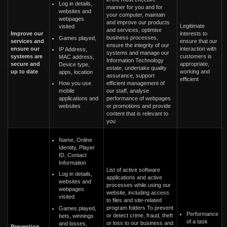
Log in details,
manner for you and for
websites and
your computer, maintain
webpages
and improve our products
Legitimate
visited
and services, optimise
Improve our
interests to
business processes,
Games played,
services and
ensure that our
ensure the integrity of our
ensure our
interaction with
IP Address,
systems and manage our
systems are
customers is
MAC address,
Information Technology
secure and
appropriate,
Device type,
estate, undertake quality
up to date
working and
apps, location
assurance, support
efficient
How you use
efficient management of
mobile
our staff, analyse
applications and
performance of webpages
websites
or promotions and provide
content that is relevant to
you
Name, Online
Identity, Player
ID, Contact
Information
List of active software
Log in details,
applications and active
websites and
processes while using our
webpages
website, including access
visited
to files and site-related
program folders To prevent
Games played,
Performance
or detect crime, fraud, theft
bets, winnings
of a task
or loss to our business and
and losses,
Prevention