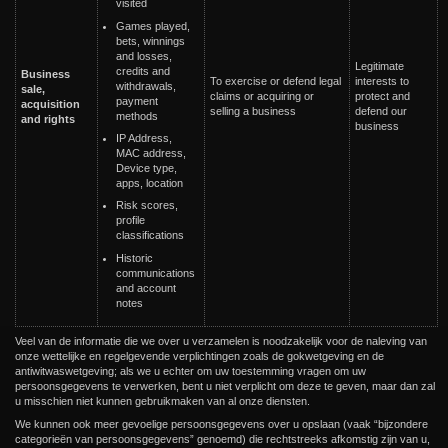
visited
Games played,
bets, winnings
and losses,
Legitimate
credits and
Business
To exercise or defend legal
interests to
withdrawals,
sale,
claims or acquiring or
protect and
payment
acquisition
selling a business
defend our
methods
and rights
business
IP Address,
MAC address,
Device type,
apps, location
Risk scores,
profile
classifications
Historic
communications
and account
notes
Veel van de informatie die we over u verzamelen is noodzakelijk voor de naleving van
onze wettelijke en regelgevende verplichtingen zoals de gokwetgeving en de
antiwitwaswetgeving; als we u echter om uw toestemming vragen om uw
persoonsgegevens te verwerken, bent u niet verplicht om deze te geven, maar dan zal
u misschien niet kunnen gebruikmaken van al onze diensten.
We kunnen ook meer gevoelige persoonsgegevens over u opslaan (vaak “bijzondere
categorieën van persoonsgegevens” genoemd) die rechtstreeks afkomstig zijn van u,