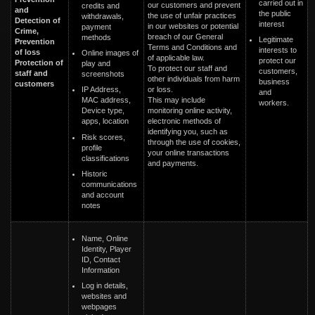
carried out in
our customers and prevent
credits and
and
the public
the use of unfair practices
withdrawals,
Detection of
interest
in our websites or potential
payment
Crime,
breach of our General
methods
Legitimate
Prevention
Terms and Conditions and
interests to
of loss
Online images of
of applicable law.
protect our
Protection of
play and
To protect our staff and
customers,
staff and
screenshots
other individuals from harm
business
customers
IP Address,
or loss.
and
MAC address,
This may include
workers.
Device type,
monitoring online activity,
apps, location
electronic methods of
identifying you, such as
Risk scores,
through the use of cookies,
profile
your online transactions
classifications
and payments.
Historic
communications
and account
notes
Name, Online
Identity, Player
ID, Contact
Information
Log in details,
websites and
webpages