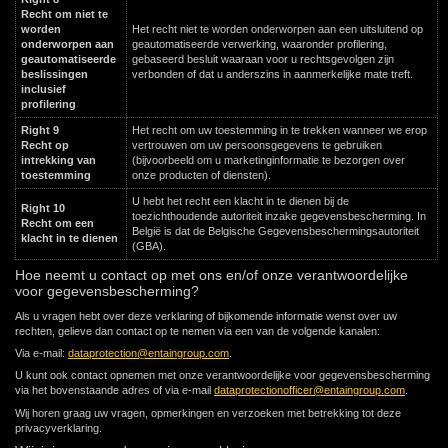
Recht om niet te
worden
Het recht niet te worden onderworpen aan een uitsluitend op
onderworpen aan
geautomatiseerde verwerking, waaronder profilering,
geautomatiseerde
gebaseerd besluit waaraan voor u rechtsgevolgen zijn
beslissingen
verbonden of dat u anderszins in aanmerkelijke mate treft.
inclusief
profilering
Right 9
Het recht om uw toestemming in te trekken wanneer we erop
Recht op
vertrouwen om uw persoonsgegevens te gebruiken
intrekking van
(bijvoorbeeld om u marketinginformatie te bezorgen over
toestemming
onze producten of diensten).
U hebt het recht een klacht in te dienen bij de
Right 10
toezichthoudende autoriteit inzake gegevensbescherming. In
Recht om een
België is dat de Belgische Gegevensbeschermingsautoriteit
klacht in te dienen
(GBA).
Hoe neemt u contact op met ons en/of onze verantwoordelijke
voor gegevensbescherming?
Als u vragen hebt over deze verklaring of bijkomende informatie wenst over uw
rechten, gelieve dan contact op te nemen via een van de volgende kanalen:
Via e-mail:
dataprotection@entaingroup.com
.
U kunt ook contact opnemen met onze verantwoordelijke voor gegevensbescherming
via het bovenstaande adres of via e-mail
dataprotectionofficer@entaingroup.com
.
Wij horen graag uw vragen, opmerkingen en verzoeken met betrekking tot deze
privacyverklaring.