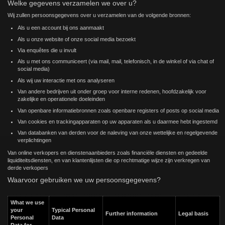
Welke gegevens verzamelen we over u?
Wij zullen persoonsgegevens over u verzamelen van de volgende bronnen:
Als u een account bij ons aanmaakt
Als u onze website of onze social media bezoekt
Via enquêtes die u invult
Als u met ons communiceert (via mail, mail, telefonisch, in de winkel of via chat of
social media)
Als wij uw interactie met ons analyseren
Van andere bedrijven uit onder groep voor interne redenen, hoofdzakelijk voor
zakelijke en operationele doeleinden
Van openbare informatiebronnen zoals openbare registers of posts op social media
Van cookies en trackingapparaten op uw apparaten als u daarmee hebt ingestemd
Van databanken van derden voor de naleving van onze wettelijke en regelgevende
verplichtingen
Van online verkopers en dienstenaanbieders zoals financiële diensten en gedeelde
liquiditeitsdiensten, en van klantenlijsten die op rechtmatige wijze zijn verkregen van
derde verkopers
Waarvoor gebruiken we uw persoonsgegevens?
What we use
your
Typical Personal
Further information
Legal basis
Personal
Data