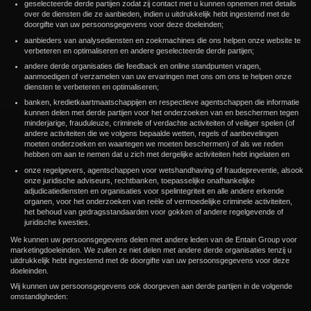
geselecteerde derde partijen zodat zij contact met u kunnen opnemen met details
over de diensten die ze aanbieden, indien u uitdrukkelijk hebt ingestemd met de
doorgifte van uw persoonsgegevens voor deze doeleinden;
aanbieders van analysediensten en zoekmachines die ons helpen onze website te
verbeteren en optimaliseren en andere geselecteerde derde partijen;
andere derde organisaties die feedback en online standpunten vragen,
aanmoedigen of verzamelen van uw ervaringen met ons om ons te helpen onze
diensten te verbeteren en optimaliseren;
banken, kredietkaartmaatschappijen en respectieve agentschappen die informatie
kunnen delen met derde partijen voor het onderzoeken van en beschermen tegen
minderjarige, frauduleuze, criminele of verdachte activiteiten of veiliger spelen (of
andere activiteiten die we volgens bepaalde wetten, regels of aanbevelingen
moeten onderzoeken en waartegen we moeten beschermen) of als we reden
hebben om aan te nemen dat u zich met dergelijke activiteiten hebt ingelaten en
onze regelgevers, agentschappen voor wetshandhaving of fraudepreventie, alsook
onze juridische adviseurs, rechtbanken, toepasselijke onafhankelijke
adjudicatiediensten en organisaties voor spelintegriteit en alle andere erkende
organen, voor het onderzoeken van reële of vermoedelijke criminele activiteiten,
het behoud van gedragsstandaarden voor gokken of andere regelgevende of
juridische kwesties.
We kunnen uw persoonsgegevens delen met andere leden van de Entain Group voor
marketingdoeleinden. We zullen ze niet delen met andere derde organisaties tenzij u
uitdrukkelijk hebt ingestemd met de doorgifte van uw persoonsgegevens voor deze
doeleinden.
Wij kunnen uw persoonsgegevens ook doorgeven aan derde partijen in de volgende
omstandigheden: