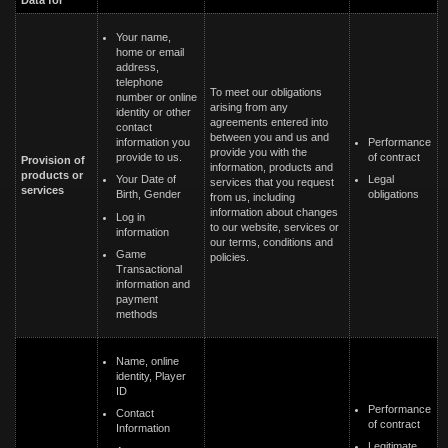
Data for
Your name,
home or email
address,
telephone
To meet our obligations
number or online
arising from any
identity or other
agreements entered into
contact
between you and us and
information you
Performance
provide you with the
provide to us.
of contract
Provision of
information, products and
products or
Your Date of
Legal
services that you request
services
Birth, Gender
obligations
from us, including
information about changes
Log in
to our website, services or
information
our terms, conditions and
Game
policies.
Transactional
information and
payment
methods
Name, online
identity, Player
ID
Performance
Contact
of contract
Information
Legitimate