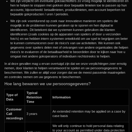
We zijn verplicht om eventuele gokslachtoffers zo vroeg mogelijk te identificeren en
hen te helpen te stoppen met gokken door bepaalde limieten toe te passen op hun
accounts; bijvoorbeeld: betaallimieten, productlimieten, een account beperken tot
bepaalde gokproducten / uren / periodes.
We zijn ook voortdurend op zoek naar innovatieve manieren om spelers die
mogelijk in de problemen kunnen geraken op te sporen en hen digitaal te
identificeren. Dit betekent dat we systemen kunnen gebruiken die klanten
identificeren (zoals cookies op de apparaten van spelers of door u verzonden
foto’s) en we hebben intern systemen ontwikkeld om uw spel te begrijpen om beter
te kunnen communiceren over de risico’s van uw activiteiten. We kunnen ook
gegevens over spelers delen met of ontvangen van andere organisaties die helpen
risico’s te evalueren of de betaalbaarheid te beoordelen door te kijken naar hoe u
omgaat met andere gokoperators of individuen rechtstreeks te helpen.
In al deze gevallen mag u ervan overtuigd zijn dat we onze verplichtingen zeer ernstig
nemen, door klanten te helpen verantwoord te spelen en uw persoonsgegevens te
beschermen. We zullen er altijd voor zorgen dat we de meest passende maatregelen
en controles nemen om uw gegevens te beschermen.
Hoe lang bewaren we uw persoonsgegevens?
Typical
Type of
Retention
Information
Data
Time
Customer
An extended retention may be applied on a case by
Call
3 years
case basis
recordings
We will only continue to hold personal data relating
to your account as permitted under data protection