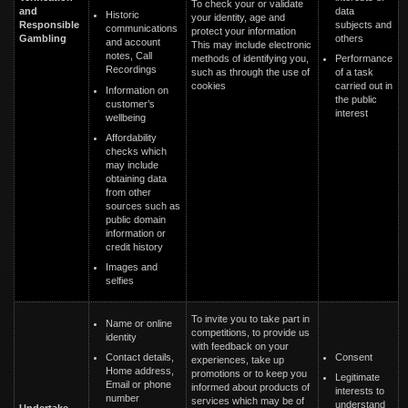
To check your or validate
data
and
Historic
your identity, age and
subjects and
Responsible
communications
protect your information
others
Gambling
and account
This may include electronic
notes, Call
Performance
methods of identifying you,
Recordings
of a task
such as through the use of
carried out in
cookies
Information on
the public
customer’s
interest
wellbeing
Affordability
checks which
may include
obtaining data
from other
sources such as
public domain
information or
credit history
Images and
selfies
To invite you to take part in
Name or online
competitions, to provide us
identity
with feedback on your
Consent
Contact details,
experiences, take up
Home address,
promotions or to keep you
Legitimate
Email or phone
informed about products of
interests to
number
services which may be of
understand