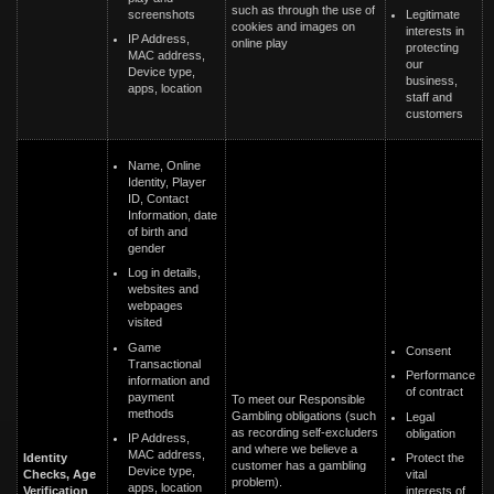
such as through the use of
screenshots
Legitimate
cookies and images on
interests in
IP Address,
online play
protecting
MAC address,
our
Device type,
business,
apps, location
staff and
customers
Name, Online
Identity, Player
ID, Contact
Information, date
of birth and
gender
Log in details,
websites and
webpages
visited
Game
Consent
Transactional
Performance
information and
of contract
payment
To meet our Responsible
methods
Gambling obligations (such
Legal
as recording self-excluders
obligation
IP Address,
and where we believe a
MAC address,
Protect the
Identity
customer has a gambling
Device type,
vital
Checks, Age
problem).
apps, location
interests of
Verification