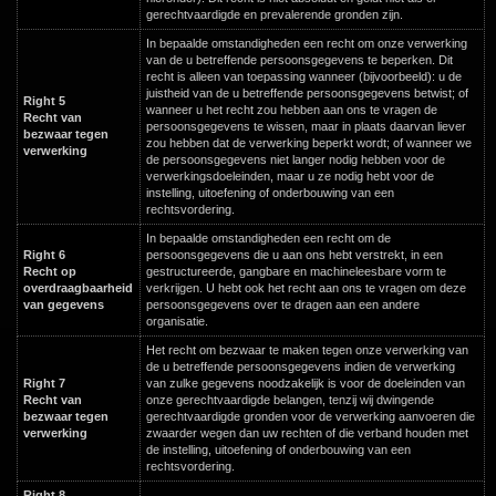
gerechtvaardigde en prevalerende gronden zijn.
In bepaalde omstandigheden een recht om onze verwerking
van de u betreffende persoonsgegevens te beperken. Dit
recht is alleen van toepassing wanneer (bijvoorbeeld): u de
juistheid van de u betreffende persoonsgegevens betwist; of
Right 5
wanneer u het recht zou hebben aan ons te vragen de
Recht van
persoonsgegevens te wissen, maar in plaats daarvan liever
bezwaar tegen
zou hebben dat de verwerking beperkt wordt; of wanneer we
verwerking
de persoonsgegevens niet langer nodig hebben voor de
verwerkingsdoeleinden, maar u ze nodig hebt voor de
instelling, uitoefening of onderbouwing van een
rechtsvordering.
In bepaalde omstandigheden een recht om de
Right 6
persoonsgegevens die u aan ons hebt verstrekt, in een
Recht op
gestructureerde, gangbare en machineleesbare vorm te
overdraagbaarheid
verkrijgen. U hebt ook het recht aan ons te vragen om deze
van gegevens
persoonsgegevens over te dragen aan een andere
organisatie.
Het recht om bezwaar te maken tegen onze verwerking van
de u betreffende persoonsgegevens indien de verwerking
Right 7
van zulke gegevens noodzakelijk is voor de doeleinden van
Recht van
onze gerechtvaardigde belangen, tenzij wij dwingende
bezwaar tegen
gerechtvaardigde gronden voor de verwerking aanvoeren die
verwerking
zwaarder wegen dan uw rechten of die verband houden met
de instelling, uitoefening of onderbouwing van een
rechtsvordering.
Right 8